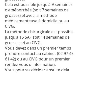
Cela est possible jusqu'à 9 semaines
d'aménorrhée (soit 7 semaines de
grossesse) avec la méthode
médicamenteuse à domicile ou au
CIVG.
La méthode chirurgicale est possible
jusqu'à 16 SA ( soit 14 semaines de
grossesse) au CIVG.
Vous devez dans un premier temps
prendre contact au cabinet
(02 97 45
61 42)
ou au CIVG pour un premier
rendez-vous d'information.
Vous pourrez décider ensuite dela
méthode d'IVG et de l'organisation
pour sa réalisation.
Coordonnées du CIVG de Vannes :
02
97 01 41 91
https://www.ancic.asso.fr/IMG/pdf/guide_ivg_2023_web.pdf